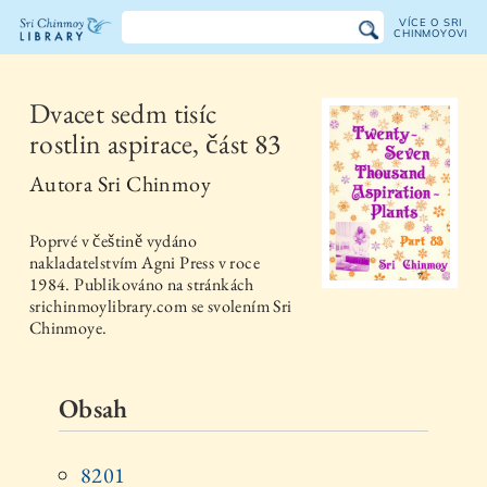
VÍCE O SRI
CHINMOYOVI
Knihovna
Sri
Dvacet sedm tisíc
rostlin aspirace, část 83
Chinmoye
Autora
Sri Chinmoy
Poprvé v češtině vydáno
nakladatelstvím
Agni Press
v roce
1984
. Publikováno na stránkách
srichinmoylibrary.com se svolením Sri
Chinmoye.
Obsah
8201