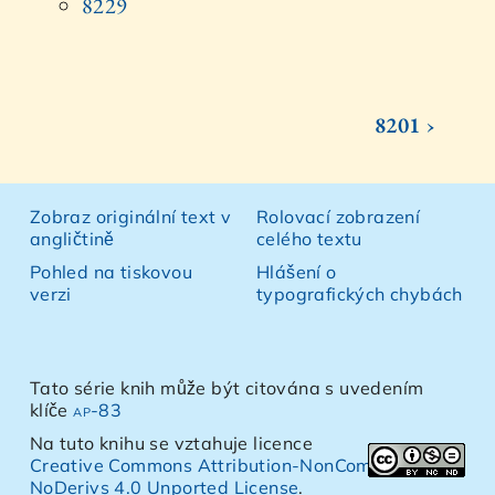
8229
8201 ›
Zobraz originální text v
Rolovací zobrazení
angličtině
celého textu
Pohled na tiskovou
Hlášení o
verzi
typografických chybách
Tato série knih může být citována s uvedením
klíče
ap-83
Na tuto knihu se vztahuje licence
Creative Commons Attribution-NonCommercial-
NoDerivs 4.0 Unported License
.