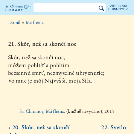
VÍCE O SRI
CHINMOYOVI
Knihovna
Domů
»
Má flétna
Sri
Chinmoye
21. Skôr, než sa skončí noc
Skôr, než sa skončí noc,
môžem pohltiť a pohltím
bezsennú smrť, nezmyselné uhryznutie;
Vo mne je môj Najvyšší, moja Sila.
Sri Chinmoy, Má flétna,
(knižně nevydáno), 2015
‹ 20. Skôr, než sa skončí
22. Svetlo