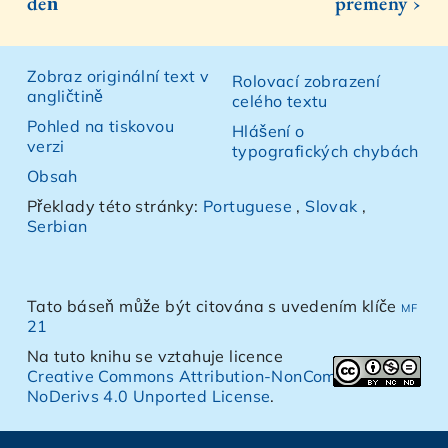
deň
premeny ›
Zobraz originální text v
Rolovací zobrazení
angličtině
celého textu
Pohled na tiskovou
Hlášení o
verzi
typografických chybách
Obsah
Překlady této stránky:
Portuguese
,
Slovak
,
Serbian
Tato báseň může být citována s uvedením klíče
mf
21
Na tuto knihu se vztahuje licence
Creative Commons Attribution-NonCommercial-
NoDerivs 4.0 Unported License
.