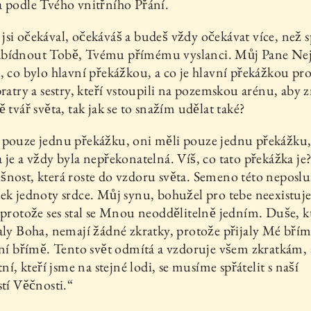
 podle Tvého vnitřního Přání.
si očekával, očekáváš a budeš vždy očekávat více, než sp
bídnout Tobě, Tvému přímému vyslanci. Můj Pane Nej
, co bylo hlavní překážkou, a co je hlavní překážkou pr
bratry a sestry, kteří vstoupili na pozemskou arénu, aby 
ě tvář světa, tak jak se to snažím udělat také?
pouze jednu překážku, oni měli pouze jednu překážku, 
 je a vždy byla nepřekonatelná. Víš, co tato překážka je
nost, která roste do vzdoru světa. Semeno této neposlu
ek jednoty srdce. Můj synu, bohužel pro tebe neexistuj
 protože ses stal se Mnou neoddělitelně jedním. Duše, k
aly Boha, nemají žádné zkratky, protože přijaly Mé břím
tní břímě. Tento svět odmítá a vzdoruje všem zkratkám, a
tní, kteří jsme na stejné lodi, se musíme spřátelit s naší
stí Věčnosti.“