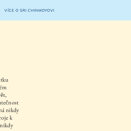
VÍCE O SRI CHINMOYOVI
atku
mém
ět,
kutečnost
žná nikdy
roje k
 nikdy