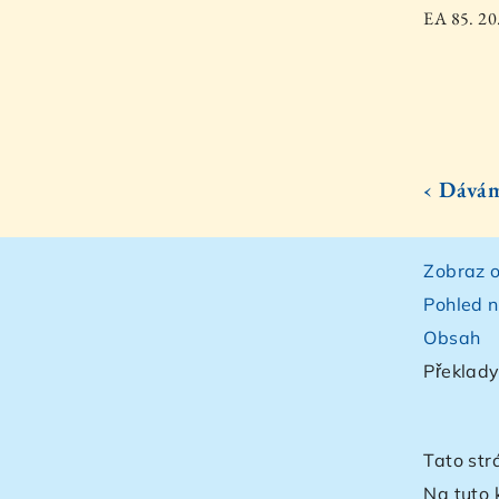
EA 85. 20
‹ Dává
Zobraz o
Pohled n
Obsah
Překlady
Tato str
Na tuto 