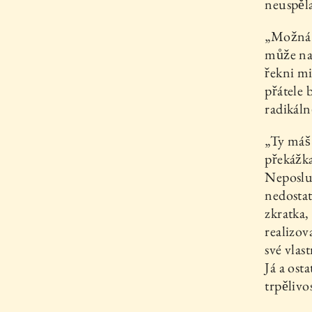
neuspěla
„Možná j
může na
řekni mi
přátele 
radikáln
„Ty máš 
překážka
Neposluš
nedostat
zkratka,
realizov
své vlas
Já a osta
trpělivo