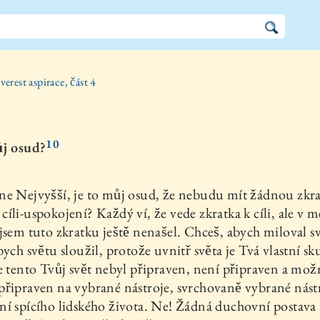
verest aspirace, část 4
10
ůj osud?
ne Nejvyšší, je to můj osud, že nebudu mít žádnou zkr
íli-uspokojení? Každý ví, že vede zkratka k cíli, ale v 
jsem tuto zkratku ještě nenašel. Chceš, abych miloval sv
bych světu sloužil, protože uvnitř světa je Tvá vlastní s
e tento Tvůj svět nebyl připraven, není připraven a mo
řipraven na vybrané nástroje, svrchovaně vybrané nást
í spícího lidského života. Ne! Žádná duchovní postava