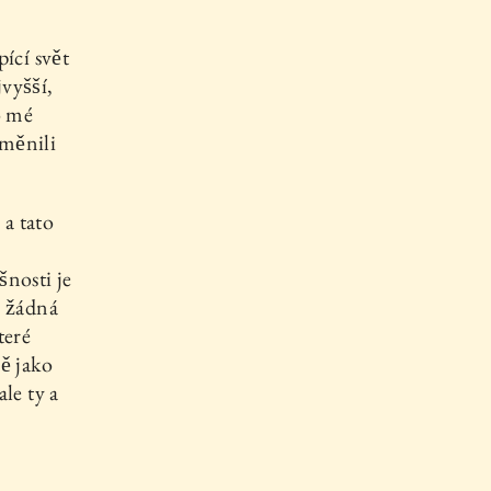
ící svět
vyšší,
o mé
změnili
a tato
?
šnosti je
e žádná
teré
ě jako
le ty a