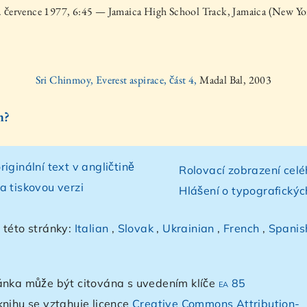
. července 1977, 6:45 — Jamaica High School Track, Jamaica (New Yo
Sri Chinmoy, Everest aspirace, část 4,
Madal Bal, 2003
m?
riginální text v angličtině
Rolovací zobrazení celé
a tiskovou verzi
Hlášení o typografický
 této stránky:
Italian
,
Slovak
,
Ukrainian
,
French
,
Spanis
ánka může být citována s uvedením klíče
ea 85
knihu se vztahuje licence
Creative Commons Attribution-