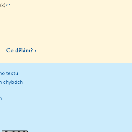
rk)
↩
Co dělám? ›
ho textu
ch chybách
h