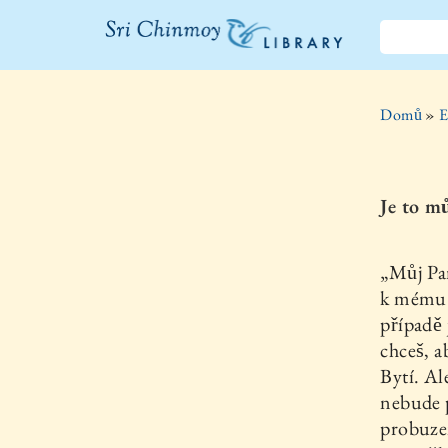
Knihovna Sri
Chinmoye
Domů
»
E
Je to m
„Můj Pa
k mému c
případě 
chceš, a
Bytí. Al
nebude p
probuzen