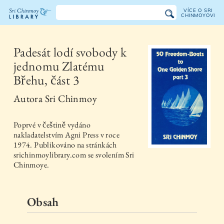
VÍCE O SRI
CHINMOYOVI
Knihovna
Sri
Padesát lodí svobody k
jednomu Zlatému
Chinmoye
Břehu, část 3
Autora
Sri Chinmoy
Poprvé v češtině vydáno
nakladatelstvím
Agni Press
v roce
1974
. Publikováno na stránkách
srichinmoylibrary.com se svolením Sri
Chinmoye.
Obsah