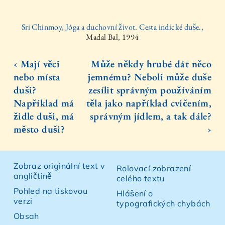
Sri Chinmoy, Jóga a duchovní život. Cesta indické duše.,
Madal Bal, 1994
‹ Mají věci
Může někdy hrubé dát něco
nebo místa
jemnému? Neboli může duše
duši?
zesílit správným používáním
Například má
těla jako například cvičením,
židle duši, má
správným jídlem, a tak dále?
město duši?
›
Zobraz originální text v
Rolovací zobrazení
angličtině
celého textu
Pohled na tiskovou
Hlášení o
verzi
typografických chybách
Obsah