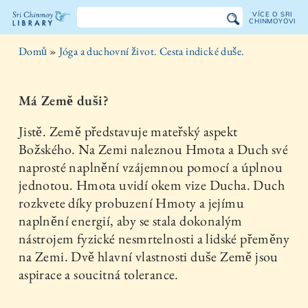
VÍCE O SRI
CHINMOYOVI
Knihovna
Domů
»
Jóga a duchovní život. Cesta indické duše.
Sri
Chinmoye
Má Země duši?
Jistě. Země představuje mateřský aspekt
Božského. Na Zemi naleznou Hmota a Duch své
naprosté naplnění vzájemnou pomocí a úplnou
jednotou. Hmota uvidí okem vize Ducha. Duch
rozkvete díky probuzení Hmoty a jejímu
naplnění energií, aby se stala dokonalým
nástrojem fyzické nesmrtelnosti a lidské přeměny
na Zemi. Dvě hlavní vlastnosti duše Země jsou
aspirace a soucitná tolerance.