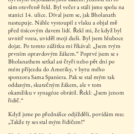
sám otevřeně řekl. Byl večer a stáli jsme spolu na
stanici 14. ulice. Díval jsem se, jak Bholanath
nastupuje. Náhle vystoupil z vlaku a objal mě
před tisícovým davem lidí. Řekl mi, že když byl
uvnitř vozu, uviděl moji duši. Byl jsem hluboce
dojat. Po tomto zážitku mi říkával: „Jsem tvým
prvním opravdovým žákem.“ Poprvé jsem se s
Bholanathem setkal asi čtyři nebo pět dní po
mém příjezdu do Ameriky, v bytu mého
sponzora Sama Spaniera. Pak se stal mým tak
oddaným, skutečným žákem, ale v tom
okamžiku v synagóze obrátil. Řekl: „Jsem jenom
řidič.“
Když jsme po přednášce odjížděli, povídám mu:
„Takže ty ses stal mým řidičem!“