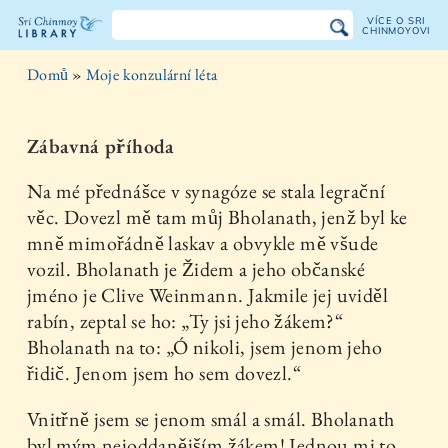
VÍCE O SRI
CHINMOYOVI
Knihovna
Domů
»
Moje konzulární léta
Sri
Chinmoye
Zábavná příhoda
Na mé přednášce v synagóze se stala legrační
věc. Dovezl mě tam můj Bholanath, jenž byl ke
mně mimořádně laskav a obvykle mě všude
vozil. Bholanath je Židem a jeho občanské
jméno je Clive Weinmann. Jakmile jej uviděl
rabín, zeptal se ho: „Ty jsi jeho žákem?“
Bholanath na to: „Ó nikoli, jsem jenom jeho
řidič. Jenom jsem ho sem dovezl.“
Vnitřně jsem se jenom smál a smál. Bholanath
byl mým nejoddanějším žákem! Jednou mi to