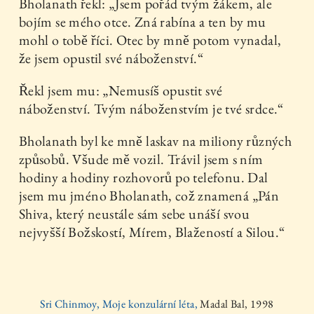
Bholanath řekl: „Jsem pořád tvým žákem, ale
bojím se mého otce. Zná rabína a ten by mu
mohl o tobě říci. Otec by mně potom vynadal,
že jsem opustil své náboženství.“
Řekl jsem mu: „Nemusíš opustit své
náboženství. Tvým náboženstvím je tvé srdce.“
Bholanath byl ke mně laskav na miliony různých
způsobů. Všude mě vozil. Trávil jsem s ním
hodiny a hodiny rozhovorů po telefonu. Dal
jsem mu jméno Bholanath, což znamená „Pán
Shiva, který neustále sám sebe unáší svou
nejvyšší Božskostí, Mírem, Blažeností a Silou.“
Sri Chinmoy, Moje konzulární léta,
Madal Bal, 1998