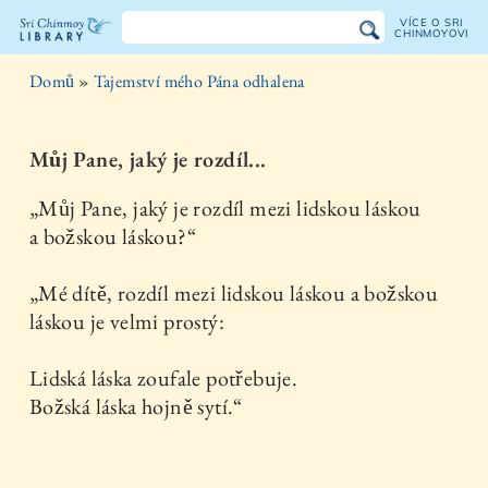
VÍCE O SRI
CHINMOYOVI
Knihovna
Domů
»
Tajemství mého Pána odhalena
Sri
Chinmoye
Můj Pane, jaký je rozdíl...
„Můj Pane, jaký je rozdíl mezi lidskou láskou
a božskou láskou?“
„Mé dítě, rozdíl mezi lidskou láskou a božskou
láskou je velmi prostý:
Lidská láska zoufale potřebuje.
Božská láska hojně sytí.“