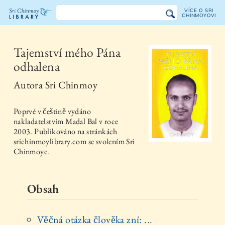
VÍCE O SRI
CHINMOYOVI
Knihovna
Sri
Tajemství mého Pána
odhalena
Chinmoye
Autora
Sri Chinmoy
Poprvé v češtině vydáno
nakladatelstvím
Madal Bal
v roce
2003
. Publikováno na stránkách
srichinmoylibrary.com se svolením Sri
Chinmoye.
Obsah
Věčná otázka člověka zní: ...