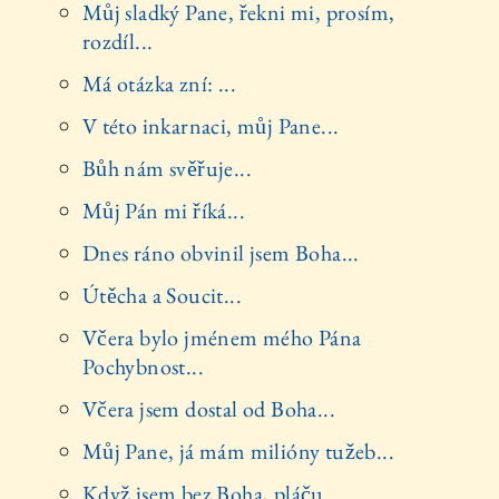
Můj sladký Pane, řekni mi, prosím,
rozdíl...
Má otázka zní: ...
V této inkarnaci, můj Pane...
Bůh nám svěřuje...
Můj Pán mi říká...
Dnes ráno obvinil jsem Boha...
Útěcha a Soucit...
Včera bylo jménem mého Pána
Pochybnost...
Včera jsem dostal od Boha...
Můj Pane, já mám milióny tužeb...
Když jsem bez Boha, pláču...