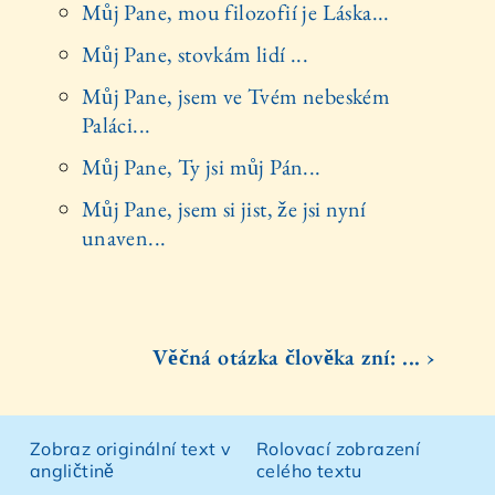
Můj Pane, mou filozofií je Láska...
Můj Pane, stovkám lidí ...
Můj Pane, jsem ve Tvém nebeském
Paláci...
Můj Pane, Ty jsi můj Pán...
Můj Pane, jsem si jist, že jsi nyní
unaven...
Věčná otázka člověka zní: ... ›
Zobraz originální text v
Rolovací zobrazení
angličtině
celého textu