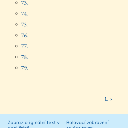
73.
74.
75.
76.
77.
78.
79.
1. ›
Zobraz originální text v
Rolovací zobrazení