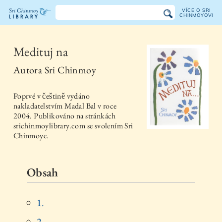
VÍCE O SRI
CHINMOYOVI
Knihovna
Sri
Medituj na
Chinmoye
Autora
Sri Chinmoy
Poprvé v češtině vydáno
nakladatelstvím
Madal Bal
v roce
2004
. Publikováno na stránkách
srichinmoylibrary.com se svolením Sri
Chinmoye.
Obsah
1.
2.