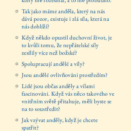
Tak jako máme anděla, který na nás
dává pozor, existuje i zlá síla, která na
nás dohlíží?
Když někdo opustil duchovní život, je
to kvůli tomu, že nepřátelské síly
zesílily více než božské?
Spolupracují andělé a víly?
Jsou andělé ovlivňováni prostředím?
Lidé jsou občas anděly a vílami
fascinováni. Když vás něco takového ve
vnitřním světě přitahuje, měli byste se
na to soustředit?
Jak vzývat anděly, když je chcete
spatřit?