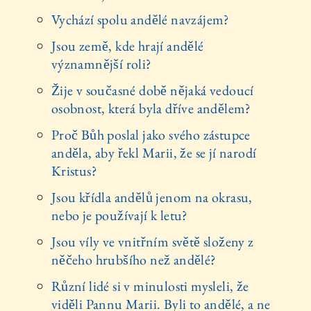
Vychází spolu andělé navzájem?
Jsou země, kde hrají andělé
významnější roli?
Žije v současné době nějaká vedoucí
osobnost, která byla dříve andělem?
Proč Bůh poslal jako svého zástupce
anděla, aby řekl Marii, že se jí narodí
Kristus?
Jsou křídla andělů jenom na okrasu,
nebo je používají k letu?
Jsou víly ve vnitřním světě složeny z
něčeho hrubšího než andělé?
Různí lidé si v minulosti mysleli, že
viděli Pannu Marii. Byli to andělé, a ne