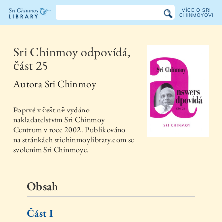
VÍCE O SRI
CHINMOYOVI
Knihovna
Sri
Sri Chinmoy odpovídá,
část 25
Chinmoye
Autora
Sri Chinmoy
Poprvé v češtině vydáno
nakladatelstvím
Sri Chinmoy
Centrum
v roce
2002
. Publikováno
na stránkách srichinmoylibrary.com se
svolením Sri Chinmoye.
Obsah
Část I