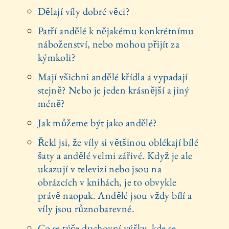
Dělají víly dobré věci?
Patří andělé k nějakému konkrétnímu
náboženství, nebo mohou přijít za
kýmkoli?
Mají všichni andělé křídla a vypadají
stejně? Nebo je jeden krásnější a jiný
méně?
Jak můžeme být jako andělé?
Řekl jsi, že víly si většinou oblékají bílé
šaty a andělé velmi zářivé. Když je ale
ukazují v televizi nebo jsou na
obrázcích v knihách, je to obvykle
právě naopak. Andělé jsou vždy bílí a
víly jsou různobarevné.
Co se týče duchovní výšky, kde se