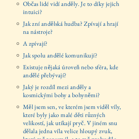
Občas lidé vidí anděly. Je to díky jejich
intuici?
Jak zní andělská hudba? Zpívají a hrají
na nástroje?
A zpívají?
Jak spolu andělé komunikují?
Existuje nějaká úroveň nebo sféra, kde
andělé přebývají?
Jaký je rozdíl mezi anděly a
kosmickými bohy a bohyněmi?
Měl jsem sen, ve kterém jsem viděl víly,
které byly jako malé děti různých
velikostí, jak utíkají pryč. V jiném snu
dělala jedna víla velice hloupý zvuk,
který mě rozesmál, a to mě probudilo.