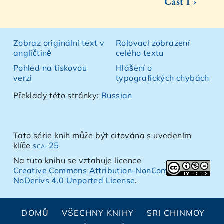
Část I ›
Zobraz originální text v
Rolovací zobrazení
angličtině
celého textu
Pohled na tiskovou
Hlášení o
verzi
typografických chybách
Překlady této stránky:
Russian
Tato série knih může být citována s uvedením
klíče
sca-25
Na tuto knihu se vztahuje licence
Creative Commons Attribution-NonCommercial-
NoDerivs 4.0 Unported License
.
DOMŮ
VŠECHNY KNIHY
SRI CHINMOY