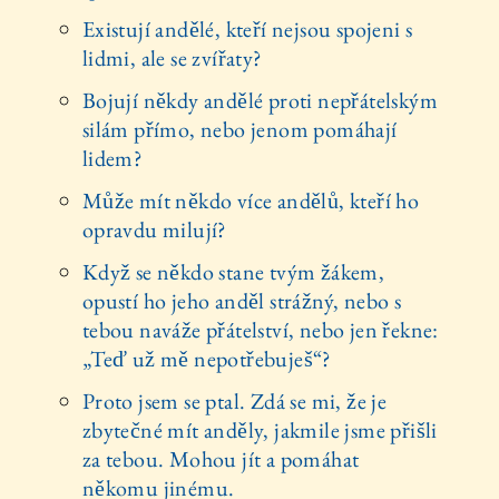
Existují andělé, kteří nejsou spojeni s
lidmi, ale se zvířaty?
Bojují někdy andělé proti nepřátelským
silám přímo, nebo jenom pomáhají
lidem?
Může mít někdo více andělů, kteří ho
opravdu milují?
Když se někdo stane tvým žákem,
opustí ho jeho anděl strážný, nebo s
tebou naváže přátelství, nebo jen řekne:
„Teď už mě nepotřebuješ“?
Proto jsem se ptal. Zdá se mi, že je
zbytečné mít anděly, jakmile jsme přišli
za tebou. Mohou jít a pomáhat
někomu jinému.