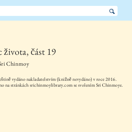
 života, část 19
Sri Chinmoy
eštině vydáno nakladatelstvím
(knižně nevydáno)
v roce
2016
.
o na stránkách srichinmoylibrary.com se svolením Sri Chinmoye.