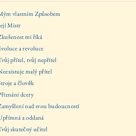
 Mým vlastním Způsobem
ejí Mistr
Zkušenost mi říká
Evoluce a revoluce
vůj přítel, tvůj nepřítel
Neexistuje malý přítel
Stroje a člověk
Přiznání dcery
Zamyšlení nad svou budoucností
Upřímná a oddaná
Tvůj skutečný učitel