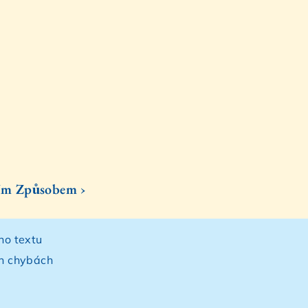
ím Způsobem ›
ho textu
ch chybách