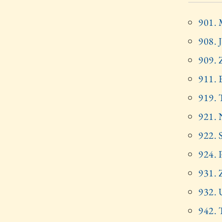
901.
908. J
909. 
911. 
919. T
921. 
922. 
924. 
931. 
932. 
942. 