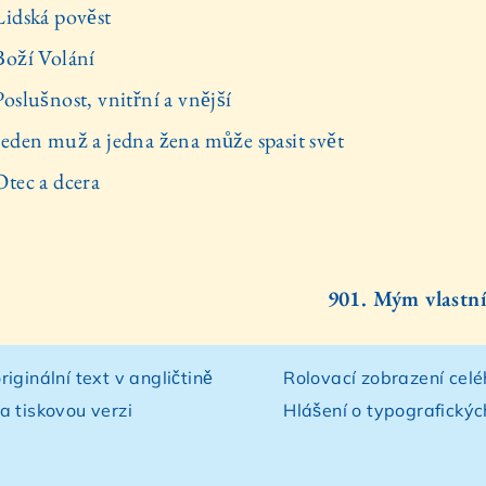
Lidská pověst
Boží Volání
oslušnost, vnitřní a vnější
Jeden muž a jedna žena může spasit svět
Otec a dcera
901. Mým vlastn
riginální text v angličtině
Rolovací zobrazení celé
a tiskovou verzi
Hlášení o typografický