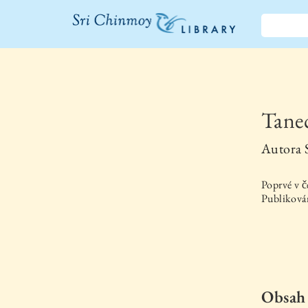
Knihovna Sri
Chinmoye
Tanec
Autora
Poprvé v č
Publikován
Obsah