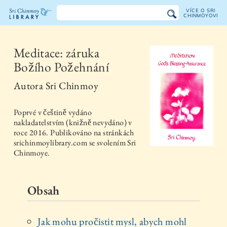
VÍCE O SRI
CHINMOYOVI
Knihovna
Sri
Meditace: záruka
Božího Požehnání
Chinmoye
Autora
Sri Chinmoy
Poprvé v češtině vydáno
nakladatelstvím
(knižně nevydáno)
v
roce
2016
. Publikováno na stránkách
srichinmoylibrary.com se svolením Sri
Chinmoye.
Obsah
Jak mohu pročistit mysl, abych mohl