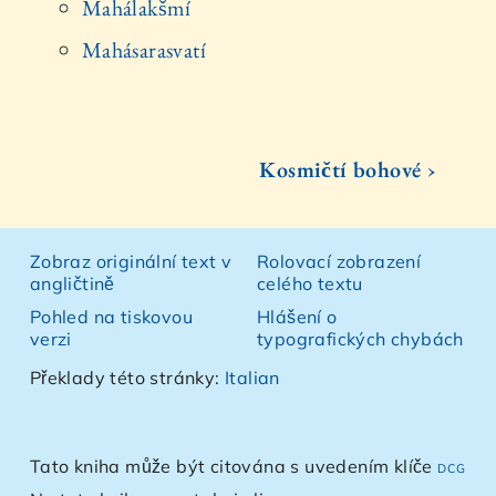
Mahálakšmí
Mahásarasvatí
Kosmičtí bohové ›
Zobraz originální text v
Rolovací zobrazení
angličtině
celého textu
Pohled na tiskovou
Hlášení o
verzi
typografických chybách
Překlady této stránky:
Italian
Tato kniha může být citována s uvedením klíče
dcg