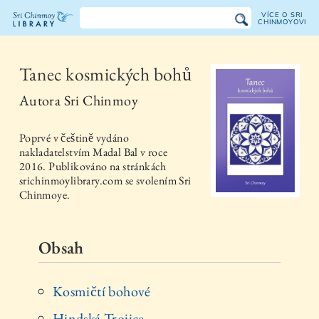
VÍCE O SRI
CHINMOYOVI
Knihovna
Sri
Tanec kosmických bohů
Chinmoye
Autora
Sri Chinmoy
Poprvé v češtině vydáno
nakladatelstvím
Madal Bal
v roce
2016
. Publikováno na stránkách
srichinmoylibrary.com se svolením Sri
Chinmoye.
Obsah
Kosmičtí bohové
Hindská Trojice