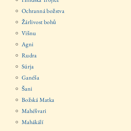
Ochranná božstva
Žárlivost bohů
Višnu
Agni
Rudra
Súrja
Ganéša
Šani
Božská Matka
Mahéšvari
Mahákálí